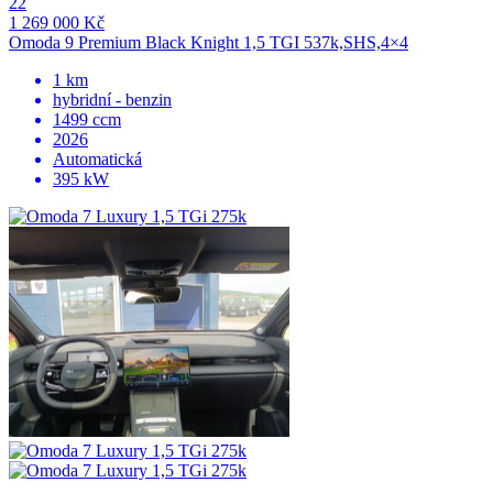
22
1 269 000 Kč
Omoda 9 Premium Black Knight 1,5 TGI 537k,SHS,4×4
1 km
hybridní - benzin
1499 ccm
2026
Automatická
395 kW