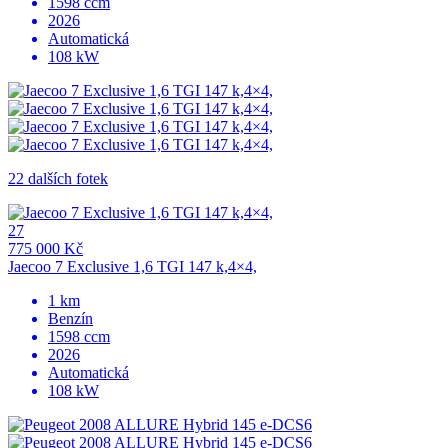
1598 ccm
2026
Automatická
108 kW
22 dalších fotek
27
775 000 Kč
Jaecoo 7 Exclusive 1,6 TGI 147 k,4×4,
1 km
Benzín
1598 ccm
2026
Automatická
108 kW