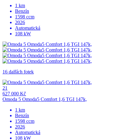
1 km
Benzín
1598 ccm
2026
Automatická
108 kW
16 dalších fotek
21
627 000 Kč
Omoda 5 Omoda5 Comfort 1,6 TGI 147k,
1 km
Benzín
1598 ccm
2026
Automatická
108 kW