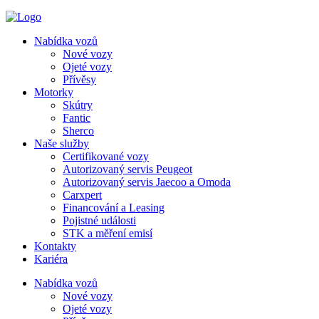
Nabídka vozů
Nové vozy
Ojeté vozy
Přívěsy
Motorky
Skútry
Fantic
Sherco
Naše služby
Certifikované vozy
Autorizovaný servis Peugeot
Autorizovaný servis Jaecoo a Omoda
Carxpert
Financování a Leasing
Pojistné události
STK a měření emisí
Kontakty
Kariéra
Nabídka vozů
Nové vozy
Ojeté vozy