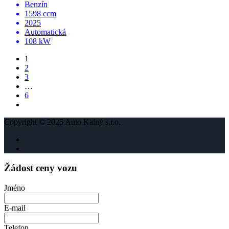
Benzín
1598 ccm
2025
Automatická
108 kW
1
2
3
…
6
Copyright © 2025 Auto Kalný s.r.o.
Žádost ceny vozu
Jméno
E-mail
Telefon