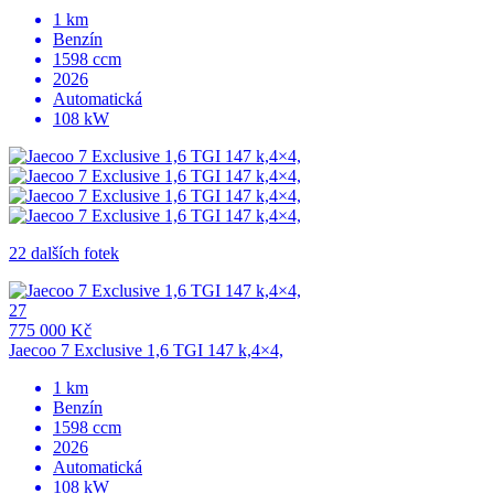
1 km
Benzín
1598 ccm
2026
Automatická
108 kW
22 dalších fotek
27
775 000 Kč
Jaecoo 7 Exclusive 1,6 TGI 147 k,4×4,
1 km
Benzín
1598 ccm
2026
Automatická
108 kW