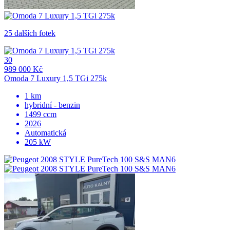
25 dalších fotek
30
989 000 Kč
Omoda 7 Luxury 1,5 TGi 275k
1 km
hybridní - benzin
1499 ccm
2026
Automatická
205 kW