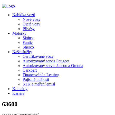
Nabídka vozů
Nové vozy
Ojeté vozy
Přívěsy
Motorky
Skútry
Fantic
Sherco
Naše služby
Certifikované vozy
Autorizovaný servis Peugeot
Autorizovaný servis Jaecoo a Omoda
Carxpert
Financování a Leasing
Pojistné události
STK a měření emisí
Kontakty
Kariéra
63600