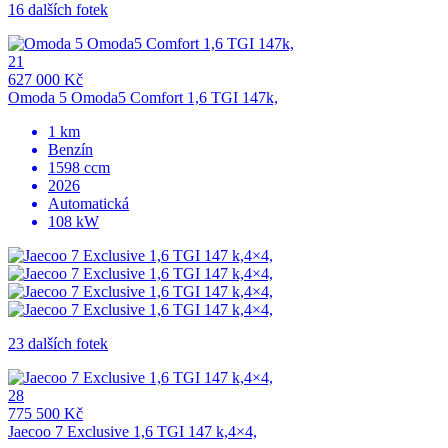
16 dalších fotek
21
627 000 Kč
Omoda 5 Omoda5 Comfort 1,6 TGI 147k,
1 km
Benzín
1598 ccm
2026
Automatická
108 kW
23 dalších fotek
28
775 500 Kč
Jaecoo 7 Exclusive 1,6 TGI 147 k,4×4,