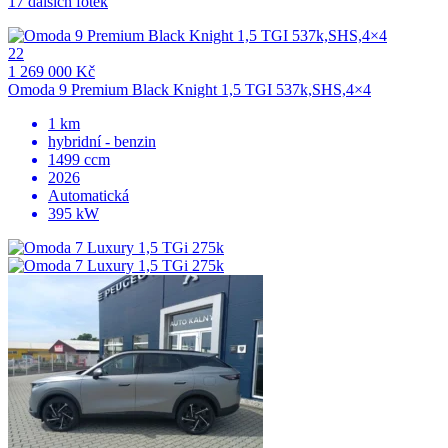
17 dalších fotek
22
1 269 000 Kč
Omoda 9 Premium Black Knight 1,5 TGI 537k,SHS,4×4
1 km
hybridní - benzin
1499 ccm
2026
Automatická
395 kW