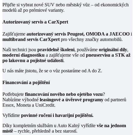
Přijďte si vybrat nové SUV nebo městský vůz – od ekonomických
modelů až po prémiové varianty.
Autorizovaný servis a CarXpert
Zajišťujeme
autorizovaný servis Peugeot, OMODA a JAECOO
i
multibrand servis CarXpert
pro všechny značky automobilů.
Naši technici jsou
pravidelně školeni
, používáme
originální díly
,
moderní diagnostiku
a zajišťujeme vše od
pneuservisu a STK až
po lakovnu a pojistné události
.
U nás máte jistotu, že se o vůz postaráme od A do Z.
Financování a pojištění
Potřebujete
financování nového nebo ojetého vozu
?
Nabízíme výhodné
leasingové a úvěrové programy
od partnerů
Essox, Moneta a UniCredit.
Vyřídíme
povinné ručení i havarijní pojištění.
Díky kompletním službám u Auto Kalný vyřídíte
vše na jednom
místě
– rychle, přehledně a bez starostí.