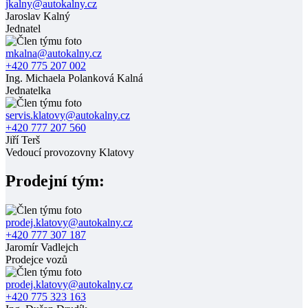
jkalny@autokalny.cz
Jaroslav Kalný
Jednatel
mkalna@autokalny.cz
+420 775 207 002
Ing. Michaela Polanková Kalná
Jednatelka
servis.klatovy@autokalny.cz
+420 777 207 560
Jiří Terš
Vedoucí provozovny Klatovy
Prodejní tým:
prodej.klatovy@autokalny.cz
+420 777 307 187
Jaromír Vadlejch
Prodejce vozů
prodej.klatovy@autokalny.cz
+420 775 323 163