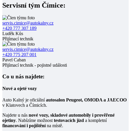
Servisní tým Čímice:
servis.cimice@autokalny.cz
+420 777 307 189
Luděk Kůs
Přijímací technik
servis.cimice@autokalny.cz
+420 775 207 001
Pavel Caban
Přijímací technik - pojistné události
Co u nás najdete:
Nové a ojeté vozy
Auto Kalný je oficiální
autosalon Peugeot, OMODA a JAECOO
v Klatovech a Čímicích.
Najdete u nás
nové vozy, skladové automobily i prověřené
ojetiny
. Nabízíme možnost
testovacích jízd
a kompletní
financování i pojištění
na místě.