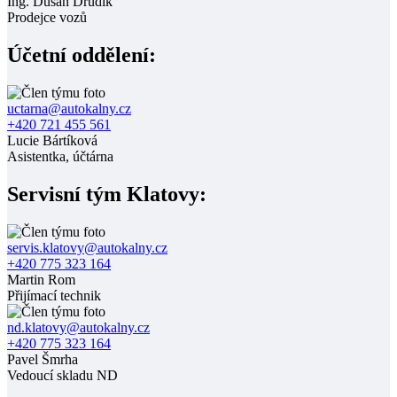
Ing. Dušan Drudík
Prodejce vozů
Účetní oddělení:
uctarna@autokalny.cz
+420 721 455 561
Lucie Bártíková
Asistentka, účtárna
Servisní tým Klatovy:
servis.klatovy@autokalny.cz
+420 775 323 164
Martin Rom
Přijímací technik
nd.klatovy@autokalny.cz
+420 775 323 164
Pavel Šmrha
Vedoucí skladu ND