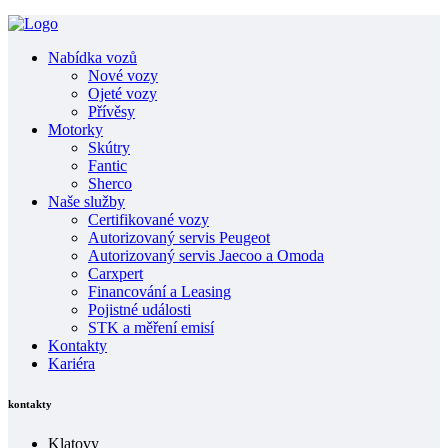
Nabídka vozů
Nové vozy
Ojeté vozy
Přívěsy
Motorky
Skútry
Fantic
Sherco
Naše služby
Certifikované vozy
Autorizovaný servis Peugeot
Autorizovaný servis Jaecoo a Omoda
Carxpert
Financování a Leasing
Pojistné události
STK a měření emisí
Kontakty
Kariéra
kontakty
Klatovy