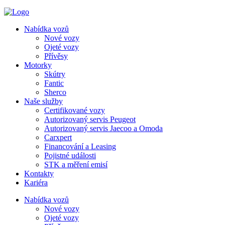
Nabídka vozů
Nové vozy
Ojeté vozy
Přívěsy
Motorky
Skútry
Fantic
Sherco
Naše služby
Certifikované vozy
Autorizovaný servis Peugeot
Autorizovaný servis Jaecoo a Omoda
Carxpert
Financování a Leasing
Pojistné události
STK a měření emisí
Kontakty
Kariéra
Nabídka vozů
Nové vozy
Ojeté vozy