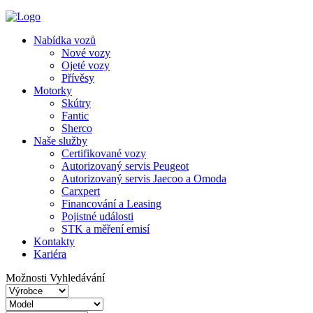
Nabídka vozů
Nové vozy
Ojeté vozy
Přívěsy
Motorky
Skútry
Fantic
Sherco
Naše služby
Certifikované vozy
Autorizovaný servis Peugeot
Autorizovaný servis Jaecoo a Omoda
Carxpert
Financování a Leasing
Pojistné události
STK a měření emisí
Kontakty
Kariéra
Možnosti Vyhledávání