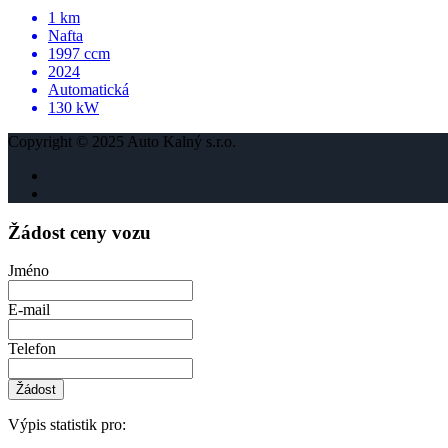
1 km
Nafta
1997 ccm
2024
Automatická
130 kW
Copyright © 2025 Auto Kalný s.r.o.
Žádost ceny vozu
Jméno
E-mail
Telefon
Žádost
Výpis statistik pro: