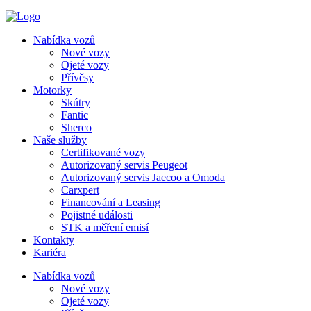
Nabídka vozů
Nové vozy
Ojeté vozy
Přívěsy
Motorky
Skútry
Fantic
Sherco
Naše služby
Certifikované vozy
Autorizovaný servis Peugeot
Autorizovaný servis Jaecoo a Omoda
Carxpert
Financování a Leasing
Pojistné události
STK a měření emisí
Kontakty
Kariéra
Nabídka vozů
Nové vozy
Ojeté vozy