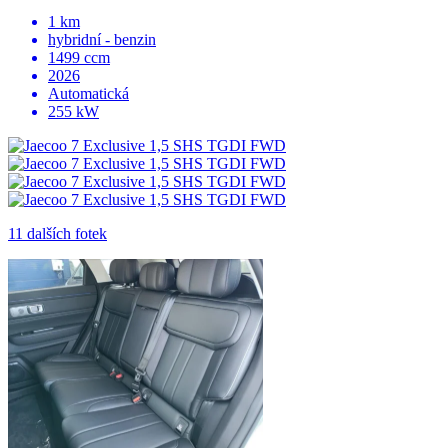
1 km
hybridní - benzin
1499 ccm
2026
Automatická
255 kW
11 dalších fotek