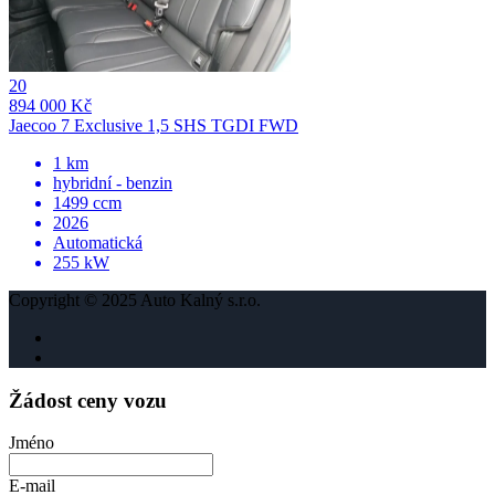
20
894 000 Kč
Jaecoo 7 Exclusive 1,5 SHS TGDI FWD
1 km
hybridní - benzin
1499 ccm
2026
Automatická
255 kW
Copyright © 2025 Auto Kalný s.r.o.
Žádost ceny vozu
Jméno
E-mail