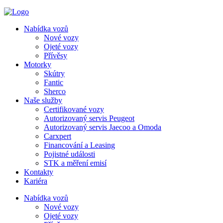
Nabídka vozů
Nové vozy
Ojeté vozy
Přívěsy
Motorky
Skútry
Fantic
Sherco
Naše služby
Certifikované vozy
Autorizovaný servis Peugeot
Autorizovaný servis Jaecoo a Omoda
Carxpert
Financování a Leasing
Pojistné události
STK a měření emisí
Kontakty
Kariéra
Nabídka vozů
Nové vozy
Ojeté vozy