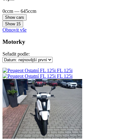
0ccm — 645ccm
Show
15
Obnovit vše
Motorky
Seřadit podle: