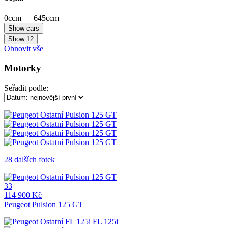
0ccm — 645ccm
Show
12
Obnovit vše
Motorky
Seřadit podle:
28 dalších fotek
33
114 900 Kč
Peugeot Pulsion 125 GT