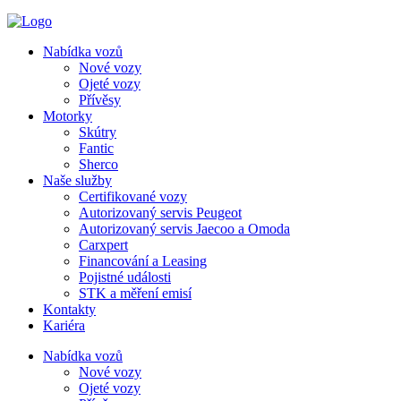
Nabídka vozů
Nové vozy
Ojeté vozy
Přívěsy
Motorky
Skútry
Fantic
Sherco
Naše služby
Certifikované vozy
Autorizovaný servis Peugeot
Autorizovaný servis Jaecoo a Omoda
Carxpert
Financování a Leasing
Pojistné události
STK a měření emisí
Kontakty
Kariéra
Nabídka vozů
Nové vozy
Ojeté vozy