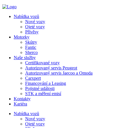
Nabídka vozů
Nové vozy
Ojeté vozy
Přívěsy
Motorky
Skútry
Fantic
Sherco
Naše služby
Certifikované vozy
Autorizovaný servis Peugeot
Autorizovaný servis Jaecoo a Omoda
Carxpert
Financování a Leasing
Pojistné události
STK a měření emisí
Kontakty
Kariéra
Nabídka vozů
Nové vozy
Ojeté vozy