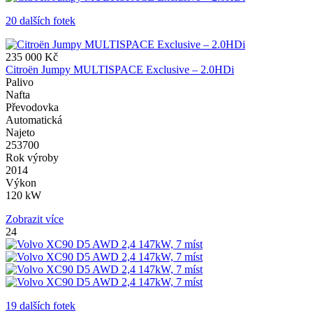
20 dalších fotek
235 000 Kč
Citroën Jumpy MULTISPACE Exclusive – 2.0HDi
Palivo
Nafta
Převodovka
Automatická
Najeto
253700
Rok výroby
2014
Výkon
120 kW
Zobrazit více
24
19 dalších fotek