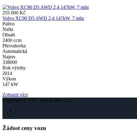
255 000 Kč
Volvo XC90 D5 AWD 2,4 147kW, 7 míst
Palivo
Nafta
Obsah
2400 ccm
Převodovka
Automatická
Najeto
338000
Rok výroby
2014
Výkon
147 kW
Zobrazit více
Copyright © 2025 Auto Kalný s.r.o.
Žádost ceny vozu