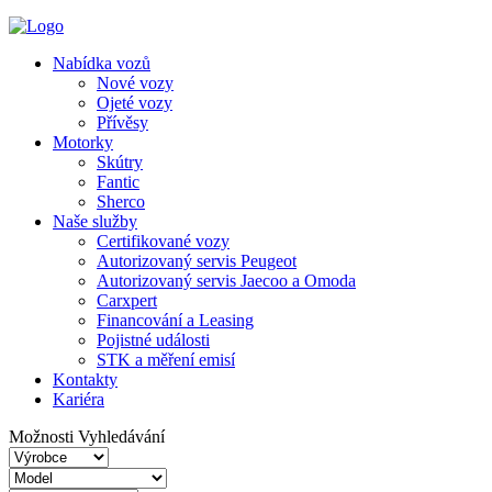
Nabídka vozů
Nové vozy
Ojeté vozy
Přívěsy
Motorky
Skútry
Fantic
Sherco
Naše služby
Certifikované vozy
Autorizovaný servis Peugeot
Autorizovaný servis Jaecoo a Omoda
Carxpert
Financování a Leasing
Pojistné události
STK a měření emisí
Kontakty
Kariéra
Možnosti Vyhledávání