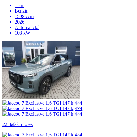
1 km
Benzín
1598 ccm
2026
Automatická
108 kW
22 dalších fotek