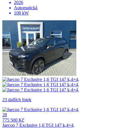
2026
Automatická
108 kW
23 dalších fotek
28
775 500 Kč
Jaecoo 7 Exclusive 1,6 TGI 147 k,4×4,