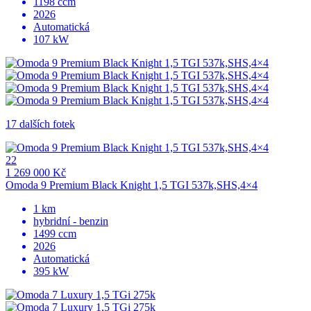
1198 ccm
2026
Automatická
107 kW
17 dalších fotek
22
1 269 000 Kč
Omoda 9 Premium Black Knight 1,5 TGI 537k,SHS,4×4
1 km
hybridní - benzin
1499 ccm
2026
Automatická
395 kW