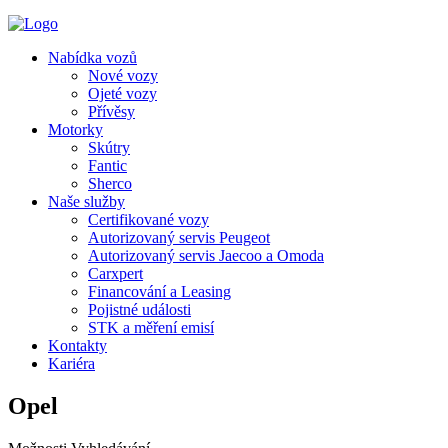
Nabídka vozů
Nové vozy
Ojeté vozy
Přívěsy
Motorky
Skútry
Fantic
Sherco
Naše služby
Certifikované vozy
Autorizovaný servis Peugeot
Autorizovaný servis Jaecoo a Omoda
Carxpert
Financování a Leasing
Pojistné události
STK a měření emisí
Kontakty
Kariéra
Opel