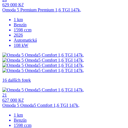
629 000 Kč
Omoda 5 Premium Premium 1,6 TGI 147k,
1 km
Benzín
1598 ccm
2026
Automatická
108 kW
16 dalších fotek
21
627 000 Kč
Omoda 5 Omoda5 Comfort 1,6 TGI 147k,
1 km
Benzín
1598 ccm