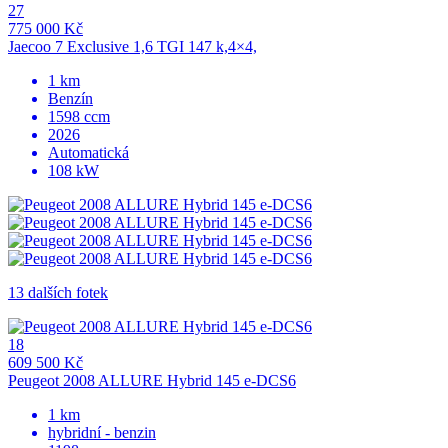
27
775 000 Kč
Jaecoo 7 Exclusive 1,6 TGI 147 k,4×4,
1 km
Benzín
1598 ccm
2026
Automatická
108 kW
13 dalších fotek
18
609 500 Kč
Peugeot 2008 ALLURE Hybrid 145 e-DCS6
1 km
hybridní - benzin