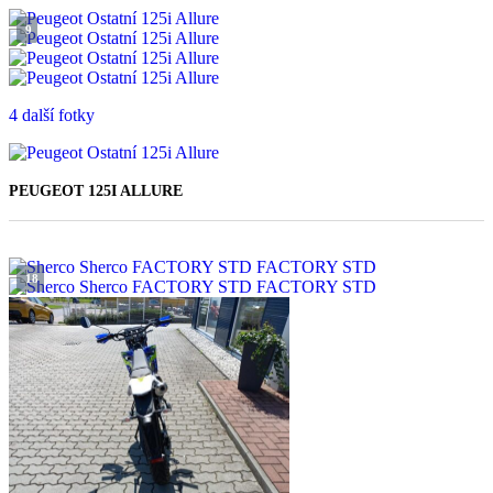
9
4 další fotky
PEUGEOT 125I ALLURE
114 900 Kč
18