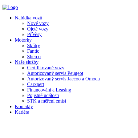
Nabídka vozů
Nové vozy
Ojeté vozy
Přívěsy
Motorky
Skútry
Fantic
Sherco
Naše služby
Certifikované vozy
Autorizovaný servis Peugeot
Autorizovaný servis Jaecoo a Omoda
Carxpert
Financování a Leasing
Pojistné události
STK a měření emisí
Kontakty
Kariéra