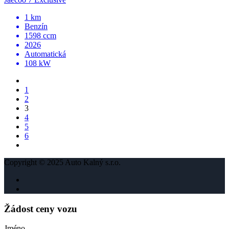
1 km
Benzín
1598 ccm
2026
Automatická
108 kW
1
2
3
4
5
6
Copyright © 2025 Auto Kalný s.r.o.
Žádost ceny vozu
Jméno