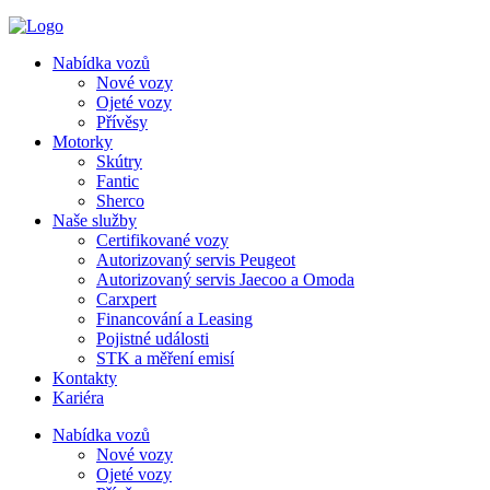
Nabídka vozů
Nové vozy
Ojeté vozy
Přívěsy
Motorky
Skútry
Fantic
Sherco
Naše služby
Certifikované vozy
Autorizovaný servis Peugeot
Autorizovaný servis Jaecoo a Omoda
Carxpert
Financování a Leasing
Pojistné události
STK a měření emisí
Kontakty
Kariéra
Nabídka vozů
Nové vozy
Ojeté vozy