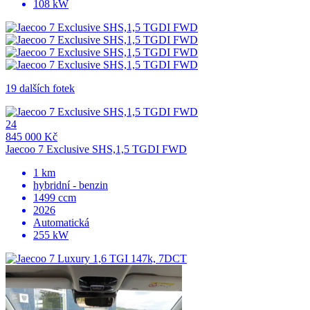
108 kW
19 dalších fotek
24
845 000 Kč
Jaecoo 7 Exclusive SHS,1,5 TGDI FWD
1 km
hybridní - benzin
1499 ccm
2026
Automatická
255 kW