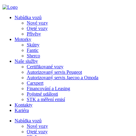
Nabídka vozů
Nové vozy
Ojeté vozy
Přívěsy
Motorky
Skútry
Fantic
Sherco
Naše služby
Certifikované vozy
Autorizovaný servis Peugeot
Autorizovaný servis Jaecoo a Omoda
Carxpert
Financování a Leasing
Pojistné události
STK a měření emisí
Kontakty
Kariéra
Nabídka vozů
Nové vozy
Ojeté vozy