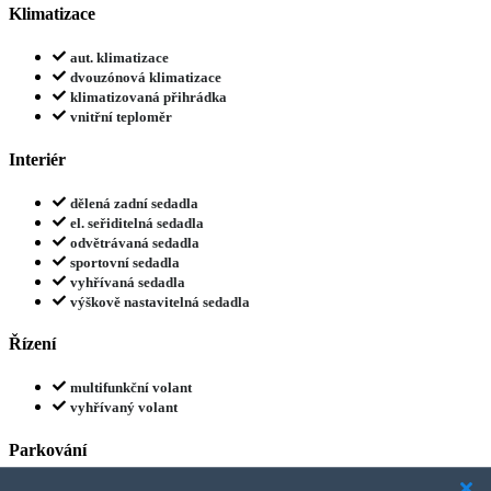
Klimatizace
aut. klimatizace
dvouzónová klimatizace
klimatizovaná přihrádka
vnitřní teploměr
Interiér
dělená zadní sedadla
el. seřiditelná sedadla
odvětrávaná sedadla
sportovní sedadla
vyhřívaná sedadla
výškově nastavitelná sedadla
Řízení
multifunkční volant
vyhřívaný volant
Parkování