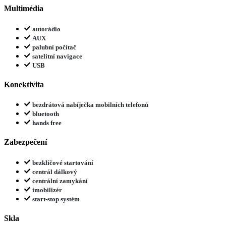
Multimédia
autorádio
AUX
palubní počítač
satelitní navigace
USB
Konektivita
bezdrátová nabíječka mobilních telefonů
bluetooth
hands free
Zabezpečení
bezklíčové startování
centrál dálkový
centrální zamykání
imobilizér
start-stop systém
Skla