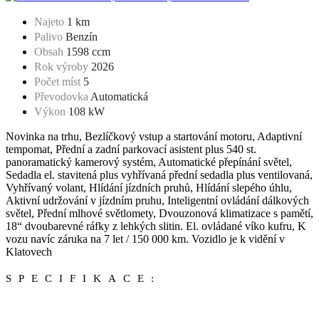
Najeto
1 km
Palivo
Benzín
Obsah
1598 ccm
Rok výroby
2026
Počet míst
5
Převodovka
Automatická
Výkon
108 kW
Novinka na trhu, Bezlíčkový vstup a startování motoru, Adaptivní
tempomat, Přední a zadní parkovací asistent plus 540 st.
panoramatický kamerový systém, Automatické přepínání světel,
Sedadla el. stavitená plus vyhřívaná přední sedadla plus ventilovaná,
Vyhřívaný volant, Hlídání jízdních pruhů, Hlídání slepého úhlu,
Aktivní udržování v jízdním pruhu, Inteligentní ovládání dálkových
světel, Přední mlhové světlomety, Dvouzonová klimatizace s pamětí,
18“ dvoubarevné ráfky z lehkých slitin. El. ovládané víko kufru, K
vozu navíc záruka na 7 let / 150 000 km. Vozidlo je k vidění v
Klatovech
SPECIFIKACE: