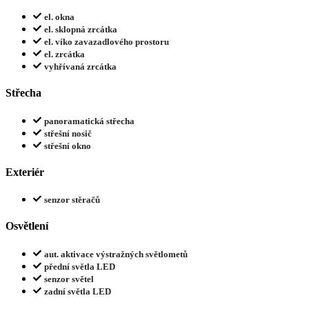
el. okna
el. sklopná zrcátka
el. víko zavazadlového prostoru
el. zrcátka
vyhřívaná zrcátka
Střecha
panoramatická střecha
střešní nosič
střešní okno
Exteriér
senzor stěračů
Osvětlení
aut. aktivace výstražných světlometů
přední světla LED
senzor světel
zadní světla LED