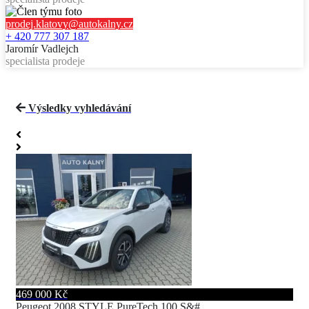
prodej.klatovy@autokalny.cz
+ 420 777 307 187
Jaromír Vadlejch
specialista prodeje
Výsledky vyhledávání
469 000 Kč
Peugeot 2008 STYLE PureTech 100 S&#...