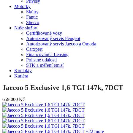
Přívěsy
Motorky
Skútry
Fantic
Sherco
Naše služby
Certifikované vozy
Autorizovaný servis Peugeot
Autorizovaný servis Jaecoo a Omoda
Carxpert
Financování a Leasing
Pojistné události
STK a měření emisí
Kontakty
Kariéra
Jaecoo 5 Exclusive 1,6 TGI 147k, 7DCT
659 000 Kč
+22 more